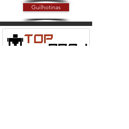
Guilhotinas
projetosestampos@gmail.com
| São
Paulo-SP