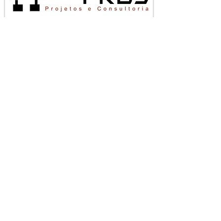
projetosestampos@gmail.com
| São
Paulo-SP
Proibida cópia ou reprodução sem prévia
aurtorização. Todos os direitos
reservados.
(11) 9.8807-7624