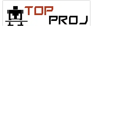
projetosestampos@gmail.com
| São
Paulo-SP
Proibida cópia ou reprodução sem prévia
aurtorização. Todos os direitos
reservados.