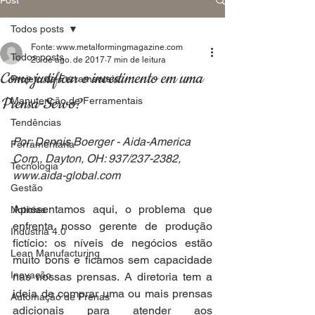
Todos posts
Fonte: www.metalformingmagazine.com
Todos posts
23 de ago. de 2017
7 min de leitura
Como justificar o investimento em uma
Projeto de Ferramentais
Prensa-Servo?
Manutenção de Ferramentais
Tendências
Por: Dennis Boerger - Aida-America 
Ferramentaria
Corp., Dayton, OH: 937/237-2382, 
Tecnologia
www.aida-global.com
Gestão
Apresentamos aqui, o problema que 
Notícias
enfrenta nosso gerente de produção 
Indústria 4.0
fictício: os níveis de negócios estão 
Lean Manufacturing
muito bons e ficamos sem capacidade 
Inovação
nas nossas prensas. A diretoria tem a 
ideia de comprar uma ou mais prensas 
Automação de Prenas
adicionais para atender aos 