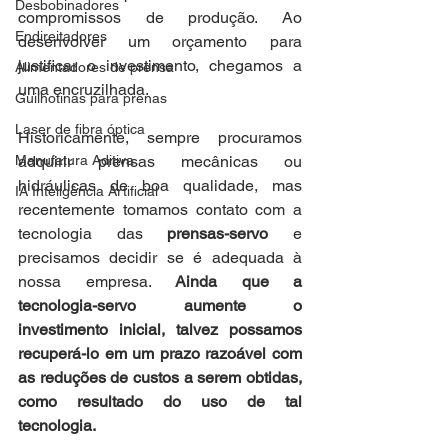
Desbobinadores
compromissos de produção. Ao 
Endireitadores
desenvolver um orçamento para 
justificar o investimento, chegamos a 
Alimentadores de prensa
uma encruzilhada.
Guilhotinas para prenas
Laser de fibra óptica
Historicamente, sempre procuramos 
Manufatura Aditiva
adquirir prensas mecânicas ou 
hidráulicas de boa qualidade, mas 
IA Inteligência Artificial
recentemente tomamos contato com a 
tecnologia das 
prensas-servo
 e 
precisamos decidir se é adequada à 
nossa empresa. 
Ainda que a 
tecnologia-servo aumente o 
investimento inicial, talvez possamos 
recuperá-lo em um prazo razoável com 
as reduções de custos a serem obtidas, 
como resultado do uso de tal 
tecnologia. 