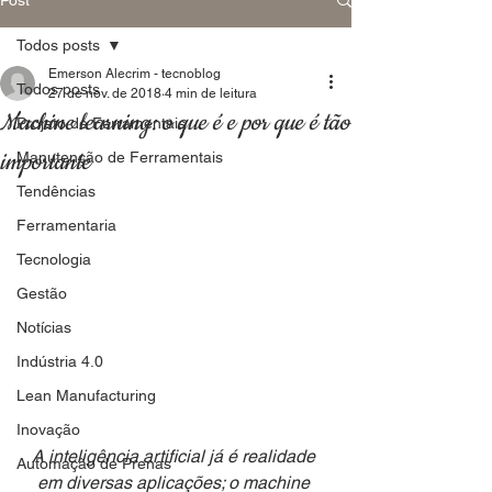
Todos posts
Emerson Alecrim - tecnoblog
Todos posts
27 de nov. de 2018
4 min de leitura
Machine learning: o que é e por que é tão
Projeto de Ferramentais
importante
Manutenção de Ferramentais
Tendências
Ferramentaria
Tecnologia
Gestão
Notícias
Indústria 4.0
Lean Manufacturing
Inovação
A inteligência artificial já é realidade 
Automação de Prenas
em diversas aplicações; o machine 