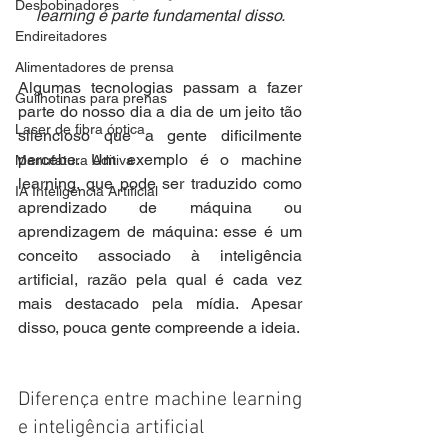
Desbobinadores
learning é parte fundamental disso.
Endireitadores
Alimentadores de prensa
Algumas tecnologias passam a fazer 
Guilhotinas para prenas
parte do nosso dia a dia de um jeito tão 
Laser de fibra óptica
silencioso que a gente dificilmente 
percebe. Um exemplo é o machine 
Manufatura Aditiva
learning, que pode ser traduzido como 
IA Inteligência Artificial
aprendizado de máquina ou 
aprendizagem de máquina: esse é um 
conceito associado à inteligência 
artificial, razão pela qual é cada vez 
mais destacado pela mídia. Apesar 
disso, pouca gente compreende a ideia.
Diferença entre machine learning 
e inteligência artificial